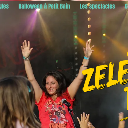
gles
Halloween à Petit Bain
Les spectacles
C